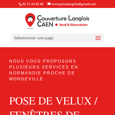
02 31 24 42 46
entrepriselanglois@gmail.com
Sélectionner une page
NOUS VOUS PROPOSONS
PLUSIEURS SERVICES EN
NORMANDIE PROCHE DE
MONDEVILLE
POSE DE VELUX /
FENÊTRES DE